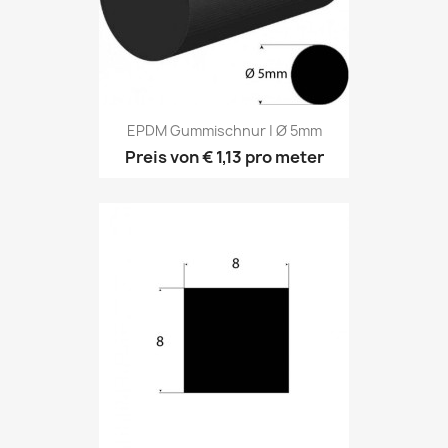
EPDM Gummischnur | Ø 5mm
Preis von
€ 1,13
pro meter