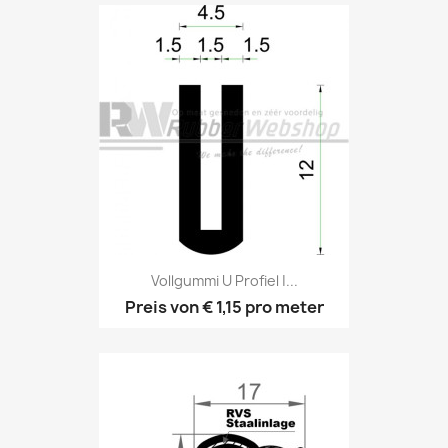
Vollgummi U Profiel |...
Preis von
€ 1,15
pro meter