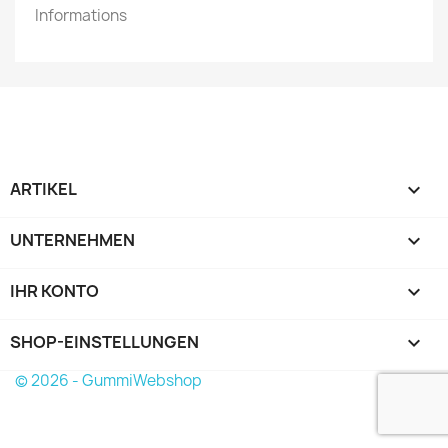
Informations
ARTIKEL

UNTERNEHMEN

IHR KONTO

SHOP-EINSTELLUNGEN
keyboard_arrow_down
© 2026 - GummiWebshop