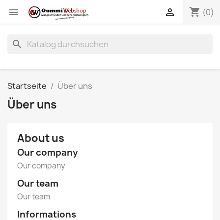
shopping_cart


(0)
search
Startseite
Über uns
Über uns
About us
Our company
Our company
Our team
Our team
Informations