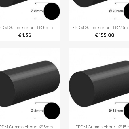
Vorschau
Vorschau


PDM Gummischnur | Ø 6mm
EPDM Gummischnur | Ø 20mm 
€ 1,36
€ 155,00
Vorschau
Vorschau


PDM Gummischnur | Ø 5mm
EPDM Gummischnur | Ø 15