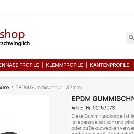
searc
ENNASE PROFILE
KLEMMPROFILE
KANTENPROFILE
nüre
EPDM Gummischnur | Ø 7mm
EPDM GUMMISCHN
0216307S
Artikel-Nr.
Diese Gummirundkordel ist äu
ist ebenso elastisch und wird
oder zu Dekozwecken verwend