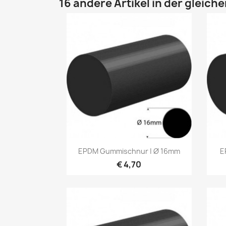
16 andere Artikel in der gleich
Vorschau

EPDM Gummischnur | Ø 16mm
E
€ 4,70