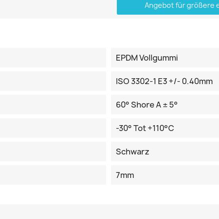
Angebot für größere 
EPDM Vollgummi
ISO 3302-1 E3 +/- 0.40mm
60° Shore A ± 5°
-30° Tot +110°C
Schwarz
7mm