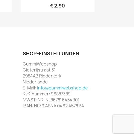
€ 2,90
SHOP-EINSTELLUNGEN
GummiWebshop
Gieterijstraat 51
2984AB Ridderkerk
Niederlande
E-Mail:
info@gummiwebshop.de
KvK-nummer: 96887389
MWST-NR: NL867816454B01
IBAN: NL39 ABNA 0462 4578 34