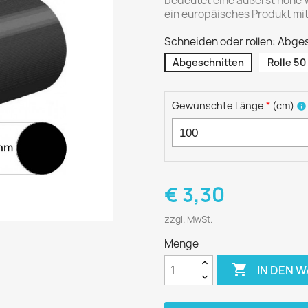
bedeutet eine äußerst hohe 
ein europäisches Produkt mit
Schneiden oder rollen: Abge
Abgeschnitten
Rolle 50
Gewünschte Länge
*
(
cm
)
info
€ 3,30
zzgl. MwSt.
Menge

IN DEN 