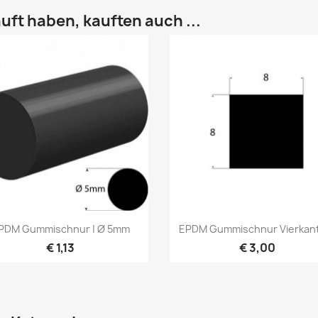
uft haben, kauften auch ...
Vorschau
Vorschau


PDM Gummischnur | Ø 5mm
EPDM Gummischnur Vierkant 
€ 1,13
€ 3,00