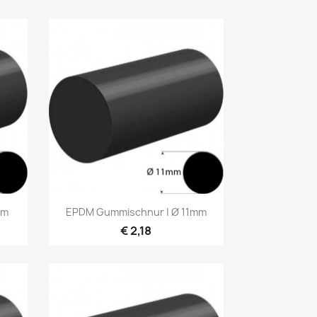
Vorschau

mm
EPDM Gummischnur | Ø 11mm
€ 2,18