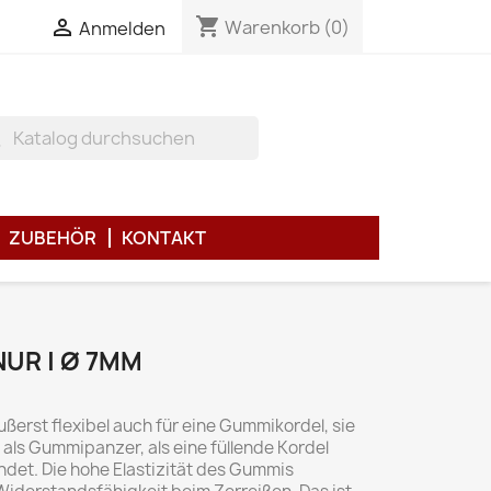
shopping_cart

Warenkorb
(0)
Anmelden
h
ZUBEHÖR
KONTAKT
UR | Ø 7MM
ßerst flexibel auch für eine Gummikordel, sie
 als Gummipanzer, als eine füllende Kordel
et. Die hohe Elastizität des Gummis