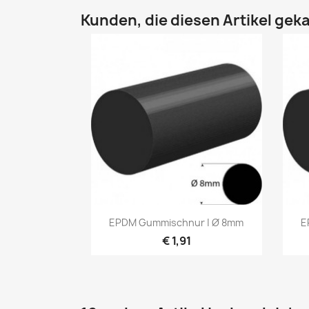
Kunden, die diesen Artikel geka
Vorschau

EPDM Gummischnur | Ø 8mm
E
€ 1,91