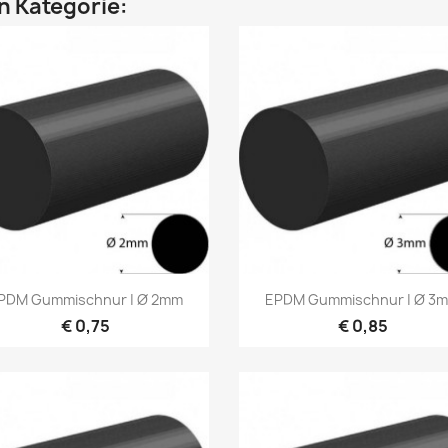
en Kategorie:
Vorschau
Vorschau


PDM Gummischnur | Ø 2mm
EPDM Gummischnur | Ø 3
€ 0,75
€ 0,85