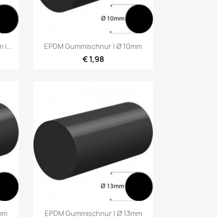
Vorschau

|...
EPDM Gummischnur | Ø 10mm
€ 1,98
Vorschau

mm
EPDM Gummischnur | Ø 13mm