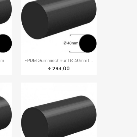
Vorschau

mm
EPDM Gummischnur | Ø 40mm |...
€ 293,00