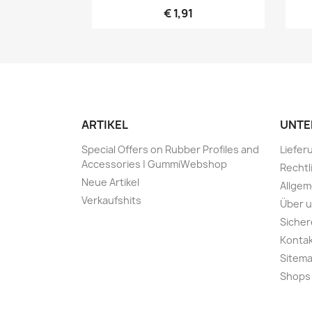
€ 1,91
ARTIKEL
UNTE
Special Offers on Rubber Profiles and
Liefer
Accessories | GummiWebshop
Rechtl
Neue Artikel
Allge
Verkaufshits
Über 
Sicher
Kontak
Sitem
Shops