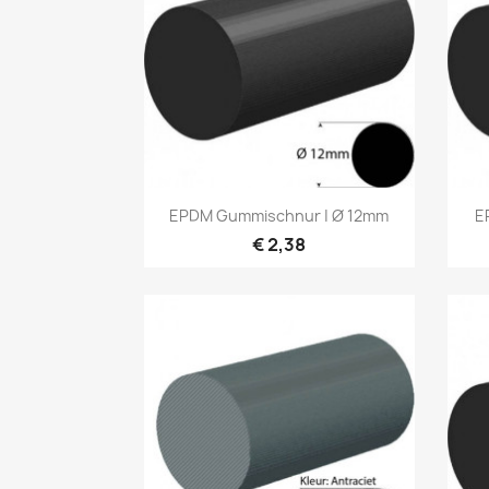
Vorschau

EPDM Gummischnur | Ø 12mm
E
€ 2,38