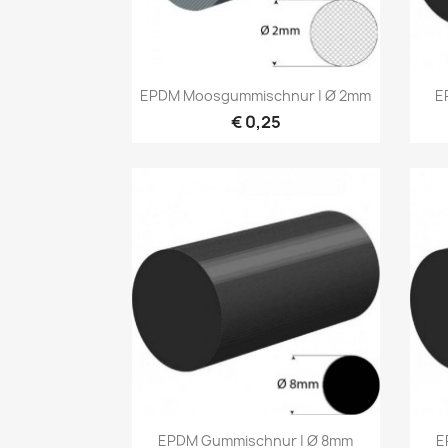
Vorschau

EPDM Moosgummischnur | Ø 2mm
E
€ 0,25
Vorschau

EPDM Gummischnur | Ø 8mm
E