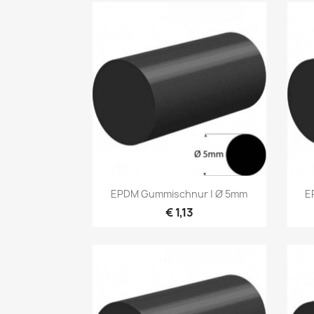
Vorschau

EPDM Gummischnur | Ø 5mm
E
€ 1,13