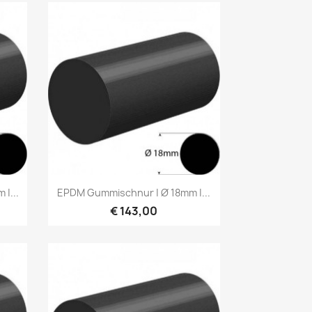
Vorschau

|...
EPDM Gummischnur | Ø 18mm |...
€ 143,00