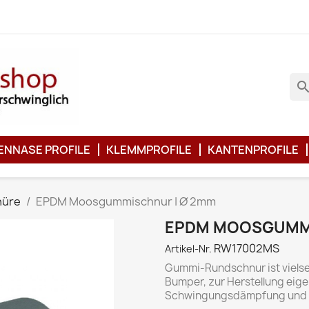
searc
ENNASE PROFILE
KLEMMPROFILE
KANTENPROFILE
nüre
EPDM Moosgummischnur | Ø 2mm
EPDM MOOSGUMMI
RW17002MS
Artikel-Nr.
Gummi-Rundschnur ist vielsei
Bumper, zur Herstellung eige
Schwingungsdämpfung und fü