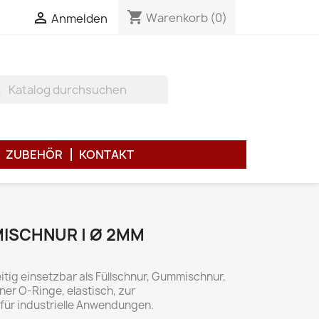
shopping_cart

Warenkorb
(0)
Anmelden
h
ZUBEHÖR
KONTAKT
SCHNUR | Ø 2MM
tig einsetzbar als Füllschnur, Gummischnur,
ner O-Ringe, elastisch, zur
r industrielle Anwendungen.