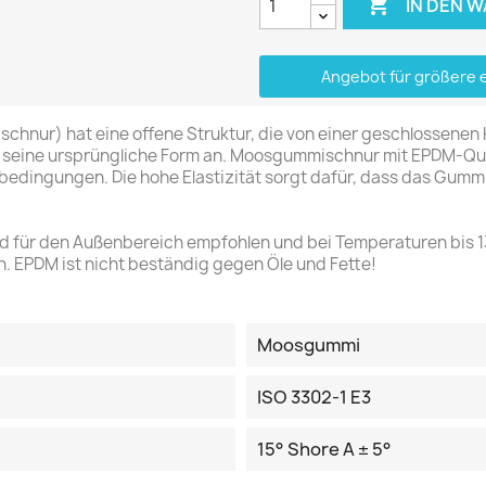

IN DEN 
Angebot für größere 
r) hat eine offene Struktur, die von einer geschlossenen 
r seine ursprüngliche Form an. Moosgummischnur mit EPDM-Qua
dingungen. Die hohe Elastizität sorgt dafür, dass das Gummi
 für den Außenbereich empfohlen und bei Temperaturen bis 1
. EPDM ist nicht beständig gegen Öle und Fette!
Moosgummi
ISO 3302-1 E3
15° Shore A ± 5°