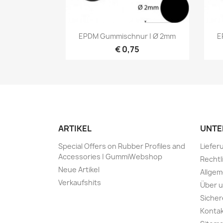
Vorschau

EPDM Gummischnur | Ø 2mm
E
€ 0,75
ARTIKEL
UNTE
Special Offers on Rubber Profiles and
Liefer
Accessories | GummiWebshop
Rechtl
Neue Artikel
Allge
Verkaufshits
Über 
Sicher
Kontak