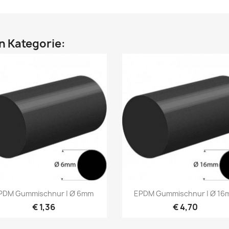
en Kategorie:
Vorschau
Vorschau


PDM Gummischnur | Ø 6mm
EPDM Gummischnur | Ø 16
€ 1,36
€ 4,70