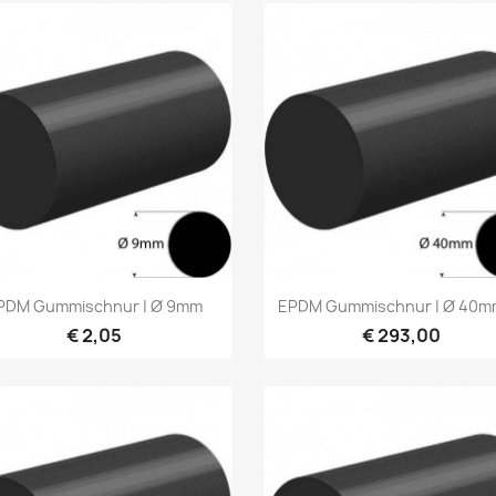
Vorschau
Vorschau


PDM Gummischnur | Ø 9mm
EPDM Gummischnur | Ø 40mm 
€ 2,05
€ 293,00