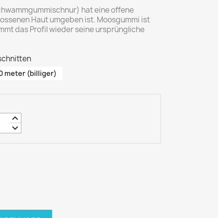
hwammgummischnur) hat eine offene
chlossenen Haut umgeben ist. Moosgummi ist
mt das Profil wieder seine ursprüngliche
schnitten
0 meter (billiger)
keyboard_arrow_up
keyboard_arrow_down