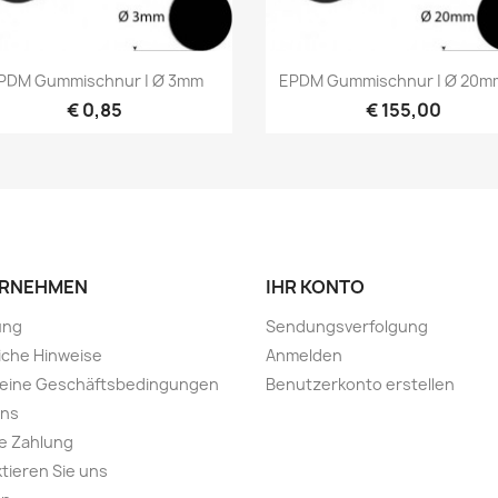
Vorschau
Vorschau


PDM Gummischnur | Ø 3mm
EPDM Gummischnur | Ø 20mm 
€ 0,85
€ 155,00
RNEHMEN
IHR KONTO
ung
Sendungsverfolgung
iche Hinweise
Anmelden
meine Geschäftsbedingungen
Benutzerkonto erstellen
uns
e Zahlung
tieren Sie uns