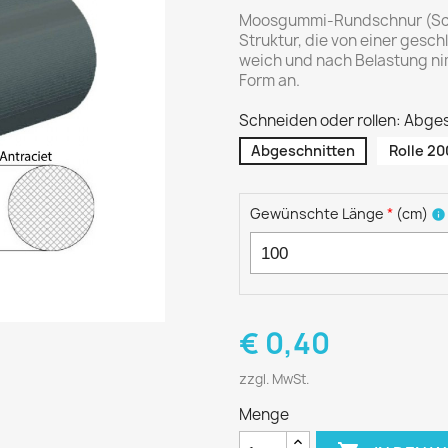
Moosgummi-Rundschnur (Sc
Struktur, die von einer ges
weich und nach Belastung nim
Form an.
Schneiden oder rollen: Abge
Abgeschnitten
Rolle 20
Gewünschte Länge
*
(
cm
)
info
€ 0,40
zzgl. MwSt.
Menge