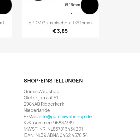
Vorschau

|...
EPDM Gummischnur | Ø 15mm
€ 3,85
SHOP-EINSTELLUNGEN
GummiWebshop
Gieterijstraat 51
2984AB Ridderkerk
Niederlande
E-Mail:
info@gummiwebshop.de
KvK-nummer: 96887389
MWST-NR: NL867816454B01
IBAN: NL39 ABNA 0462 4578 34