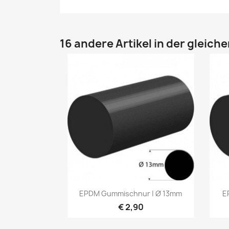
16 andere Artikel in der gleich
Vorschau

EPDM Gummischnur | Ø 13mm
E
€ 2,90