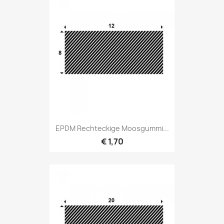
EPDM Rechteckige Moosgummi...
€ 1,70