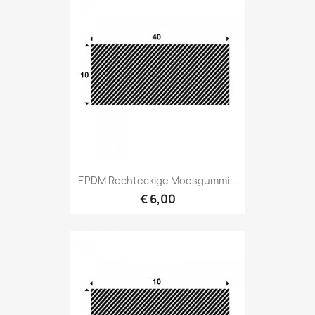
EPDM Rechteckige Moosgummi...
€ 6,00