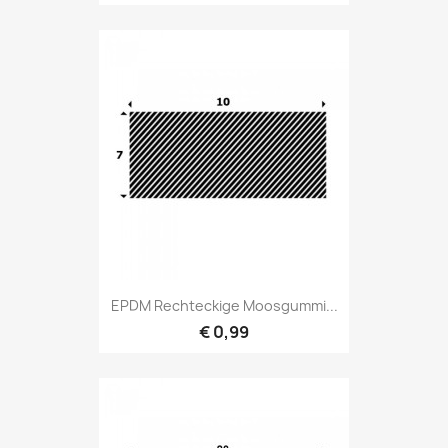
EPDM Rechteckige Moosgummi...
€ 0,99