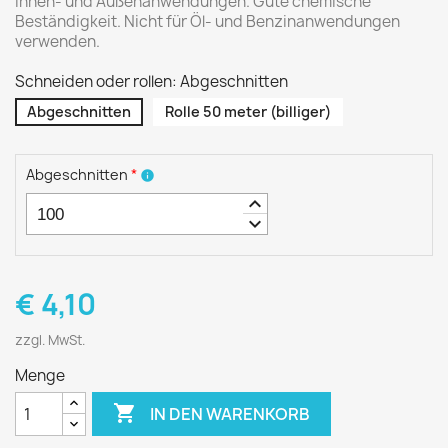
Innen- und Außenanwendungen. Gute chemische
Beständigkeit. Nicht für Öl- und Benzinanwendungen
verwenden.
Schneiden oder rollen: Abgeschnitten
Abgeschnitten
Rolle 50 meter (billiger)
Abgeschnitten
*
info
keyboard_arrow_up
keyboard_arrow_down
€ 4,10
zzgl. MwSt.
Menge

IN DEN WARENKORB