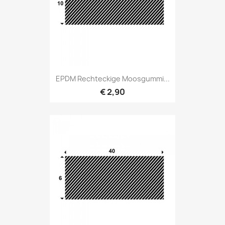
EPDM Rechteckige Moosgummi...
€ 2,90