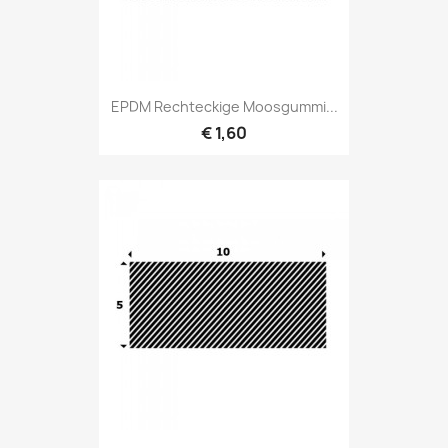
EPDM Rechteckige Moosgummi...
€ 1,60