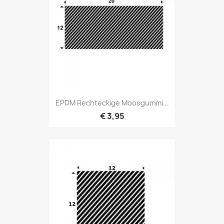
EPDM Rechteckige Moosgummi...
€ 3,95