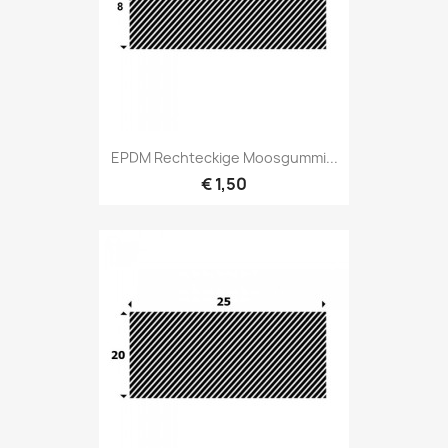
EPDM Rechteckige Moosgummi...
€ 1,50