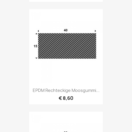
EPDM Rechteckige Moosgummi...
€ 8,60