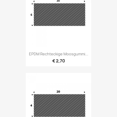
EPDM Rechteckige Moosgummi...
€ 2,70