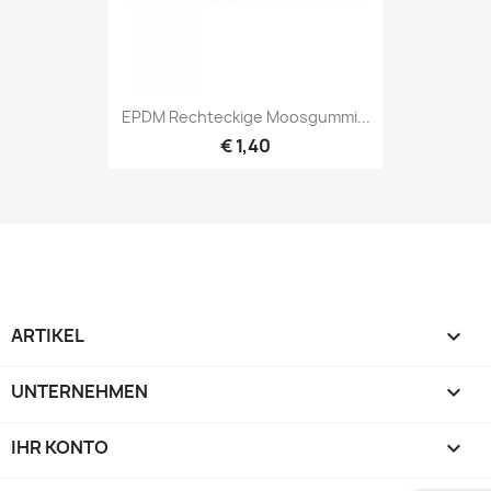
EPDM Rechteckige Moosgummi...
€ 1,40
ARTIKEL

UNTERNEHMEN

IHR KONTO
