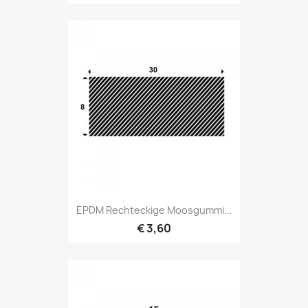
EPDM Rechteckige Moosgummi...
€ 3,60