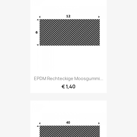
EPDM Rechteckige Moosgummi...
€ 1,40