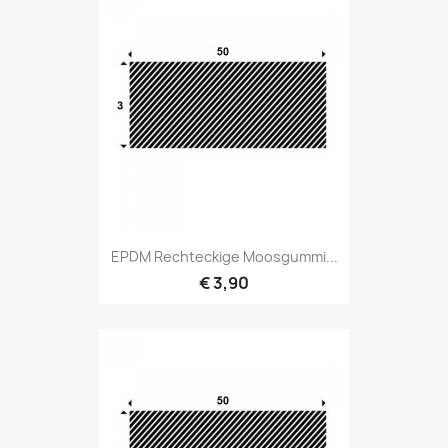
EPDM Rechteckige Moosgummi...
€ 3,90