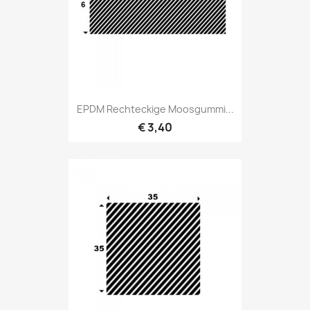
EPDM Rechteckige Moosgummi...
€ 3,40