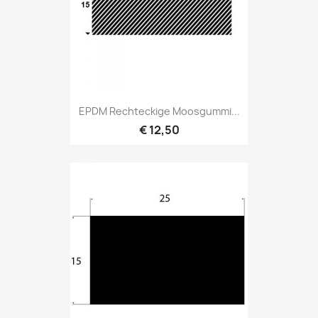
EPDM Rechteckige Moosgummi...
€ 12,50