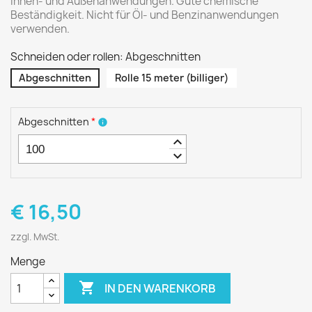
Innen- und Außenanwendungen. Gute chemische
Beständigkeit. Nicht für Öl- und Benzinanwendungen
verwenden.
Schneiden oder rollen: Abgeschnitten
Abgeschnitten
Rolle 15 meter (billiger)
Abgeschnitten
*
info
keyboard_arrow_up
keyboard_arrow_down
€ 16,50
zzgl. MwSt.
Menge

IN DEN WARENKORB