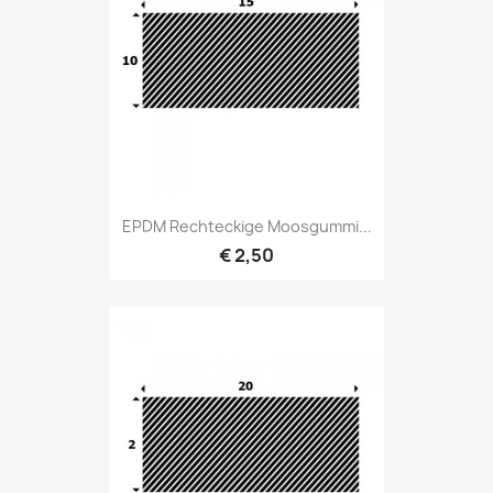
EPDM Rechteckige Moosgummi...
€ 2,50