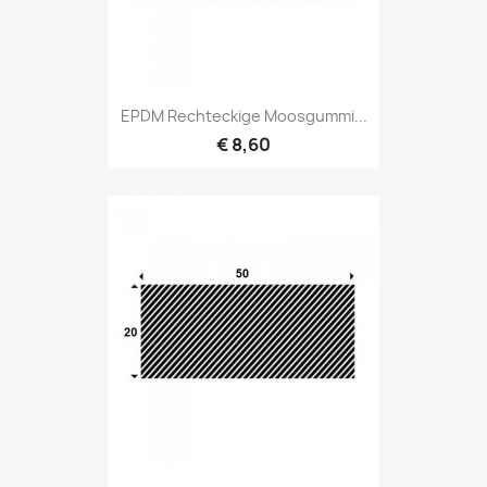
EPDM Rechteckige Moosgummi...
€ 8,60