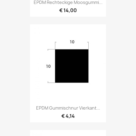
EPDM Rechteckige Moosgummi...
€ 14,00
EPDM Gummischnur Vierkant...
€ 4,14