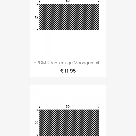
EPDM Rechteckige Moosgummi...
€ 11,95