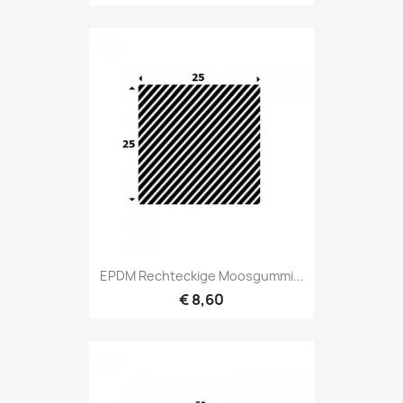
EPDM Rechteckige Moosgummi...
€ 8,60