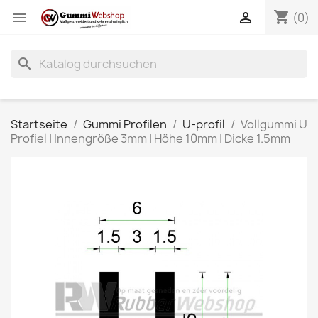
shopping_cart


(0)
search
Startseite
Gummi Profilen
U-profil
Vollgummi U
Profiel | Innengröße 3mm | Höhe 10mm | Dicke 1.5mm