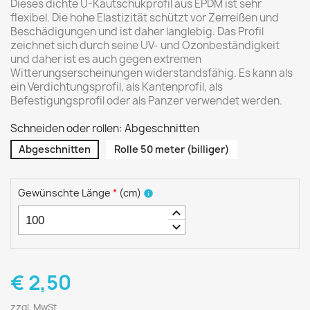
Dieses dichte U-Kautschukprofil aus EPDM ist sehr
flexibel. Die hohe Elastizität schützt vor Zerreißen und
Beschädigungen und ist daher langlebig. Das Profil
zeichnet sich durch seine UV- und Ozonbeständigkeit
und daher ist es auch gegen extremen
Witterungserscheinungen widerstandsfähig. Es kann als
ein Verdichtungsprofil, als Kantenprofil, als
Befestigungsprofil oder als Panzer verwendet werden.
Schneiden oder rollen: Abgeschnitten
Abgeschnitten
Rolle 50 meter (billiger)
Gewünschte Länge
*
(
cm
)
info
keyboard_arrow_up
keyboard_arrow_down
€ 2,50
zzgl. MwSt.