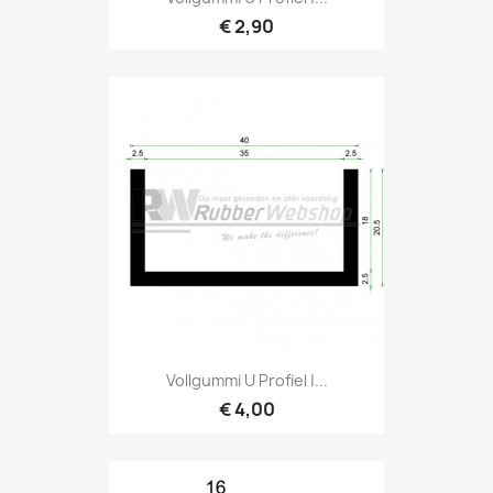
€ 2,90
Vollgummi U Profiel |...
€ 4,00