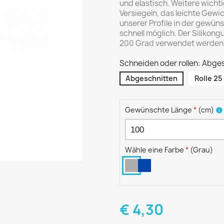
und elastisch. Weitere wicht
Versiegeln, das leichte Gewi
unserer Profile in der gewü
schnell möglich. Der Silikon
200 Grad verwendet werden
Schneiden oder rollen: Abge
Abgeschnitten
Rolle 25
Gewünschte Länge
*
(
cm
)
info
Wähle eine Farbe
*
(
Grau
)
€ 4,30