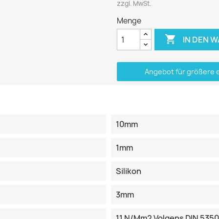
zzgl. MwSt.
Menge

IN DEN 
Angebot für größere 
10mm
1mm
Silikon
3mm
11 N/mm2 Volgens DIN 535