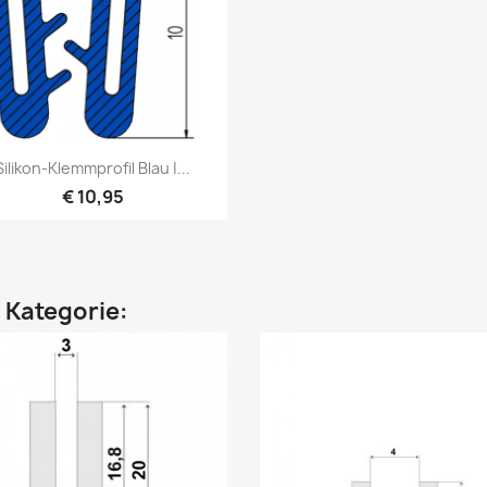
Vorschau

Silikon-Klemmprofil Blau |...
€ 10,95
n Kategorie: