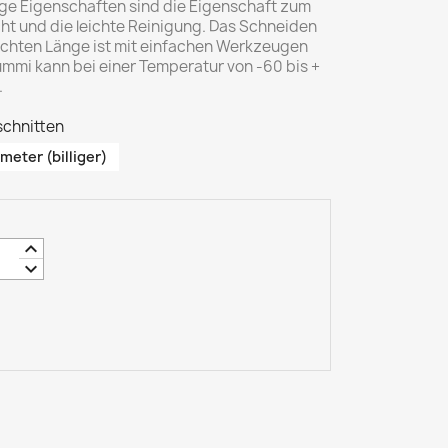
ige Eigenschaften sind die Eigenschaft zum
cht und die leichte Reinigung. Das Schneiden
nschten Länge ist mit einfachen Werkzeugen
gummi kann bei einer Temperatur von -60 bis +
.
schnitten
 meter (billiger)
keyboard_arrow_up
keyboard_arrow_down