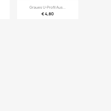
Vorschau

Graues U-Profil Aus...
€ 4,80