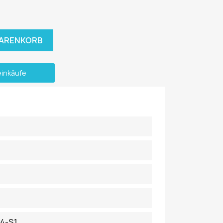
WARENKORB
einkäufe
04-S1