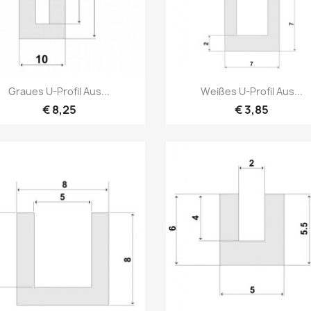
Vorschau
Vorschau


Graues U-Profil Aus...
Weißes U-Profil Aus...
€ 8,25
€ 3,85