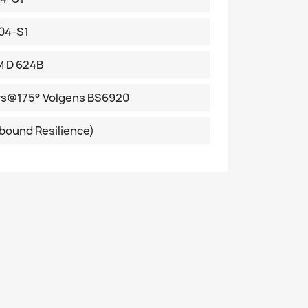
04-S1
M D 624B
hrs@175° Volgens BS6920
bound Resilience)