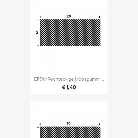
EPDM Rechteckige Moosgummi...
€ 1,40