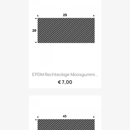
EPDM Rechteckige Moosgummi...
€ 7,00