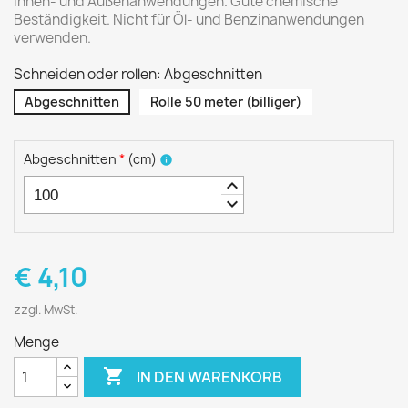
Innen- und Außenanwendungen. Gute chemische
Beständigkeit. Nicht für Öl- und Benzinanwendungen
verwenden.
Schneiden oder rollen: Abgeschnitten
Abgeschnitten
Rolle 50 meter (billiger)
Abgeschnitten
*
(
cm
)
info
keyboard_arrow_up
keyboard_arrow_down
€ 4,10
zzgl. MwSt.
Menge

IN DEN WARENKORB