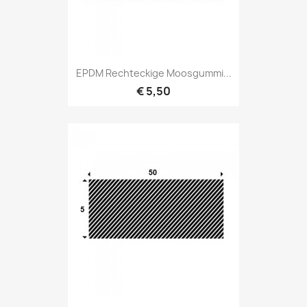
EPDM Rechteckige Moosgummi...
€ 5,50