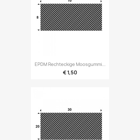
EPDM Rechteckige Moosgummi...
€ 1,50