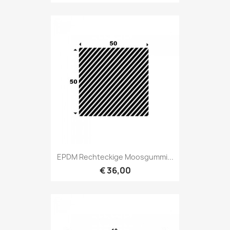
EPDM Rechteckige Moosgummi...
€ 36,00