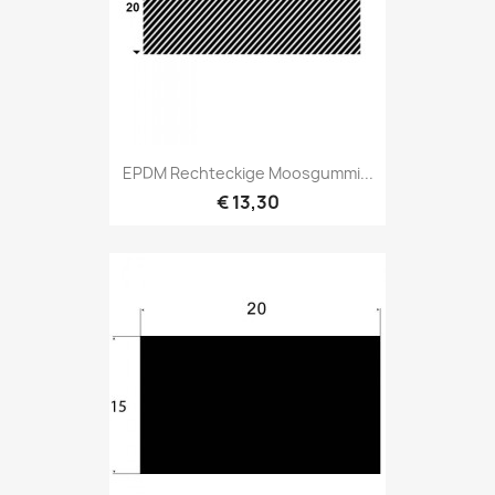
EPDM Rechteckige Moosgummi...
€ 13,30