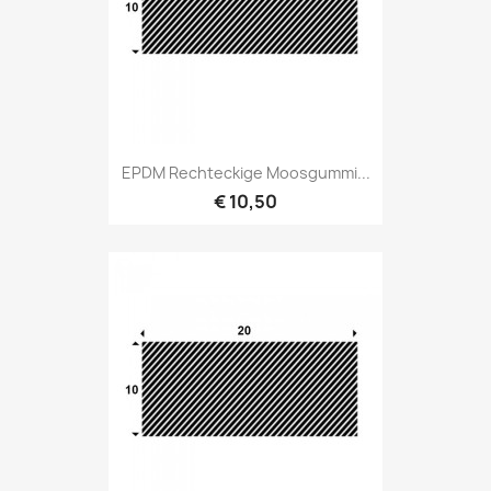
EPDM Rechteckige Moosgummi...
€ 10,50