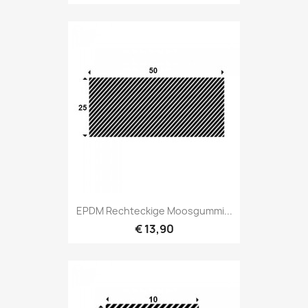
EPDM Rechteckige Moosgummi...
€ 13,90