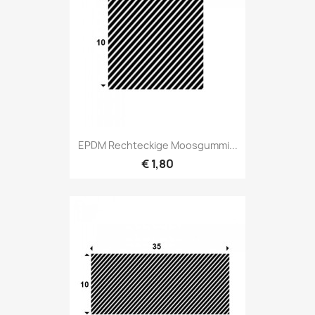
EPDM Rechteckige Moosgummi...
€ 1,80