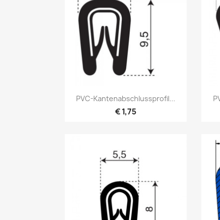
Vorschau

PVC-Kantenabschlussprofil...
PV
€ 1,75