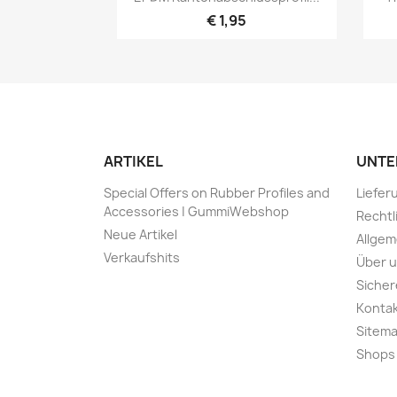
€ 1,95
ARTIKEL
UNTE
Special Offers on Rubber Profiles and
Liefer
Accessories | GummiWebshop
Rechtl
Neue Artikel
Allge
Verkaufshits
Über 
Sicher
Kontak
Sitem
Shops