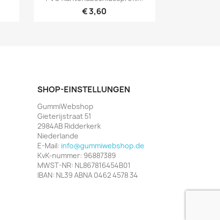
€ 3,60
SHOP-EINSTELLUNGEN
GummiWebshop
Gieterijstraat 51
2984AB Ridderkerk
Niederlande
E-Mail:
info@gummiwebshop.de
KvK-nummer: 96887389
MWST-NR: NL867816454B01
IBAN: NL39 ABNA 0462 4578 34