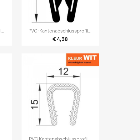
Vorschau

...
PVC-Kantenabschlussprofil...
€ 4,38
Vorschau

PVC Kantenabschlussprofil...