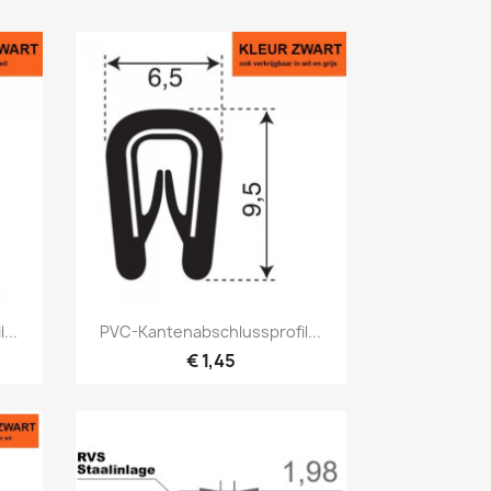
Vorschau

...
PVC-Kantenabschlussprofil...
€ 1,45