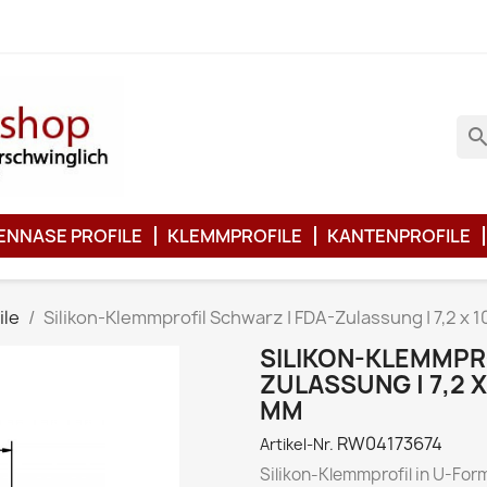
searc
ENNASE PROFILE
KLEMMPROFILE
KANTENPROFILE
ile
Silikon-Klemmprofil Schwarz | FDA-Zulassung | 7,2 x
SILIKON-KLEMMPRO
ZULASSUNG | 7,2 
MM
RW04173674
Artikel-Nr.
Silikon-Klemmprofil in U-For