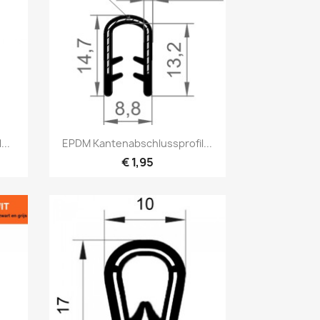
Vorschau

...
EPDM Kantenabschlussprofil...
€ 1,95