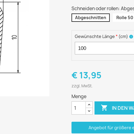
Schneiden oder rollen: Abge
Abgeschnitten
Rolle 50
Gewünschte Länge
*
(
cm
)
info
€ 13,95
zzgl. MwSt.
Menge

IN DEN 
Angebot für größere 