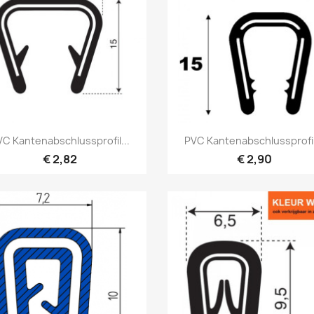
Vorschau
Vorschau


C Kantenabschlussprofil...
PVC Kantenabschlussprofil
€ 2,82
€ 2,90