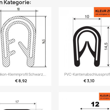
en Kategorie:
Vorschau
Vorschau


likon-Klemmprofil Schwarz...
PVC-Kantenabschlussprofil
€ 8,92
€ 3,10