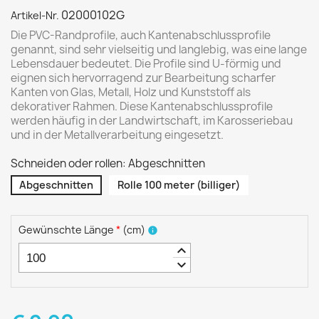
02000102G
Artikel-Nr.
Die PVC-Randprofile, auch Kantenabschlussprofile
genannt, sind sehr vielseitig und langlebig, was eine lange
Lebensdauer bedeutet. Die Profile sind U-förmig und
eignen sich hervorragend zur Bearbeitung scharfer
Kanten von Glas, Metall, Holz und Kunststoff als
dekorativer Rahmen. Diese Kantenabschlussprofile
werden häufig in der Landwirtschaft, im Karosseriebau
und in der Metallverarbeitung eingesetzt.
Schneiden oder rollen: Abgeschnitten
Abgeschnitten
Rolle 100 meter (billiger)
Gewünschte Länge
*
(
cm
)
info
keyboard_arrow_up
keyboard_arrow_down