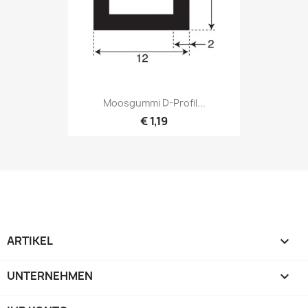
Moosgummi D-Profil...
€ 1,19
ARTIKEL

UNTERNEHMEN
