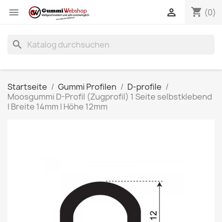
shopping_cart


(0)
search
Startseite
Gummi Profilen
D-profile
Moosgummi D-Profil (Zugprofil) 1 Seite selbstklebend
| Breite 14mm | Höhe 12mm