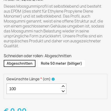
Dieses Moosgummiprofil ist selbstklebend und besteht
aus EPDM (dies steht für Ethylene Propylene Diene
Monomer) und ist selbstklebend. Das Profil, auch
Moosgummi genannt, weist eine offene Struktur auf, die
von einem geschlossenen Gehäuse umgeben ist, sodass
das Moosgummi nach Belastung wieder in seine
ursprüngliche Form zurückkehrt. Unsere Profile sind ein
europäisches Produkt und daher von ausgezeichneter
Qualität.
Schneiden oder rollen: Abgeschnitten
Abgeschnitten
Rolle 50 meter (billiger)
Gewünschte Länge
*
(
cm
)
info
keyboard_arrow_up
keyboard_arrow_down