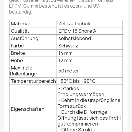
geschlossene Haut zu verleihen. Da das Profil aus
EPDM-Gummi besteht, ist es ozon- und UV-
beständig.
Material
Zellkautschuk
Qualität
EPDM 15 Shore A
Ausführung
selbstklebend
Farbe
Schwarz
Breite
14 mm
Höhe
12 mm
Maximale
50 meter
Rollenlänge
Temperaturbereich
-50°C bis +90°C
- Starkes
Erholungsvermögen
-
Kehrt in die ursprüngliche
Form zurück
Eigenschaften
-
Durch die D-förmige
Öffnung lässt sich das Profil
gut komprimieren
-
Offene Struktur